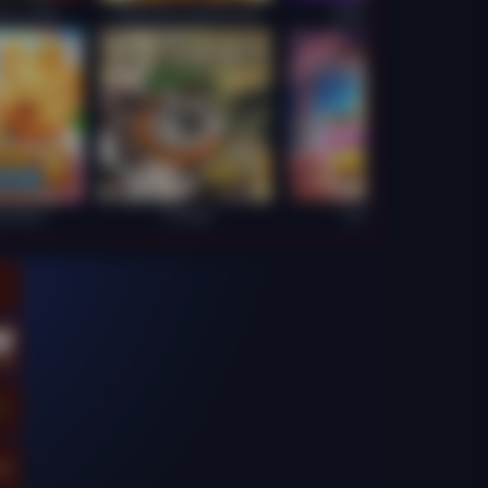
 or a Wild
FORTUNE GARUDA 500
Mahjong Magic
g Bang 2
Le Bandit
Lucky Neko