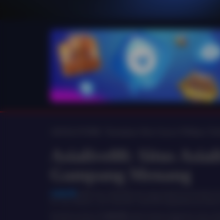
ASIALIVE88: Temukan Slot Gacor Pilihan Terb
Asialive88: Situs As
Gampang Menang
Asialive88
adalah situs Asialive88 resmi yang menjadi favorit pemain slo
PG Soft, Habanero, dan Asialive88, Asialive88 menghadirkan permainan d
Keamanan pemain di
Asialive88
terjamin dengan penggunaan sistem enkri