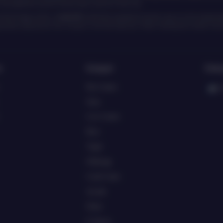
el memungkinkan pemain bermain kapan saja dan di mana saja.
i klasik hingga modern,
Asialive88
memberikan pengalaman bermain yang seru dan menguntungk
gi pemain yang mencari situs slot gacor resmi dan terpercaya. Daftar sekarang dan rasakan sen
m
Kategori
Duku
Hot Games
C
Slots
Live Casino
Race
Togel
Olahraga
Crash Game
Arcade
Poker
E-Sports