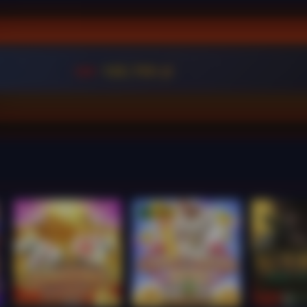
125,765 Jt
IDR