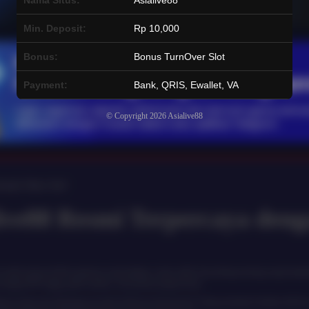
Min. Deposit:
Rp 10,000
Bonus:
Bonus TurnOver Slot
Payment:
Bank, QRIS, Ewallet, VA
© Copyright 2026
Asialive88
aik Hari Ini!
ialive88 Resmi Terpercaya de
t online karena koleksi gamenya yang lengkap, sistem stabil, dan peluang menang yang kompetit
engan RTP tinggi, grafis modern, serta potensi jackpot besar.
psi terbaru dan dukungan provider berlisensi internasional. Setiap permainan berjalan adil d