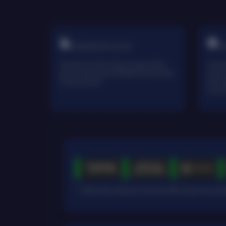
TARUHAN SLOT
T
Penyedia slot online dengan beragam pilihan
Sports
game menarik yang memudahkan pemain untuk
menawa
mencapai jackpot
lebih t
banyak 
* Selama bank maintenance dan bank offline deposit dan penari