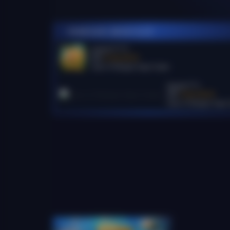
PEMENANG MESIN SLOT
manda12****5
IDR
26,580,400.00
Gates of Olympus Super Scatter
kingcha****t
IDR
18,081,000.00
Gates of Olympus Super S
kingcha****t
IDR
16,173,500.00
Gates of Olympus Super S
kingcha****t
IDR
14,301,000.00
Gates of Olympus Super S
kingcha****t
IDR
13,895,000.00
Gates of Olympus Super S