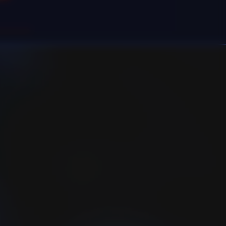
Pindai kod
untuk Un
Android 