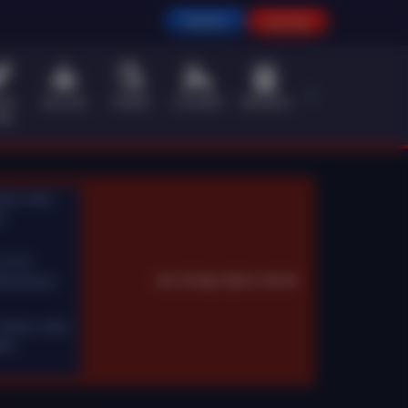
MASUK
DAFTAR
ASH
ARCADE
POKER
E-SPORTS
PROMOSI
ME
lama waktu
n
.59.59.
aknyamanan
Sel, 03-Mar-2026 11.00.28
 Selama waktu
kin