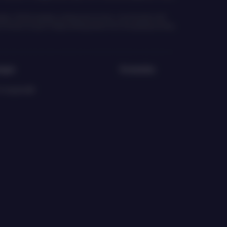
an. Modal terjangkau, peluang maxwin besar, serta komunitas aktif
sasi bermain slot gacor dengan peluang jackpot besar dan gampang menang
ngan
Komunitas
S Asialive88