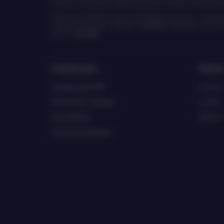
slot gacor tanpa khawatir. Ditambah lagi, akses permainan yang fleksib
Dengan ratusan pilihan slot gacor dari berbagai tema populer—mulai dar
yang sering berbagi tips menjadikan
Asialive88
sebagai pilihan tepat ba
hanya di
Asialive88
.
Kebijaksanaan
Platfor
Tentang Asialive88
Promosi
Responsible Gambling
Loyalty
Pusat Bantuan
Referral
Syarat dan Ketentuan