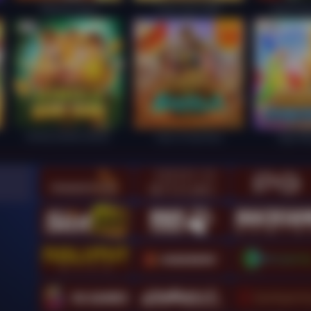
Mahjong Legend
Lucky Twins Wilds
Wanted Dead
JUNGLE BANG BANG
Gates of Gatot Kaca
Sugar Ban